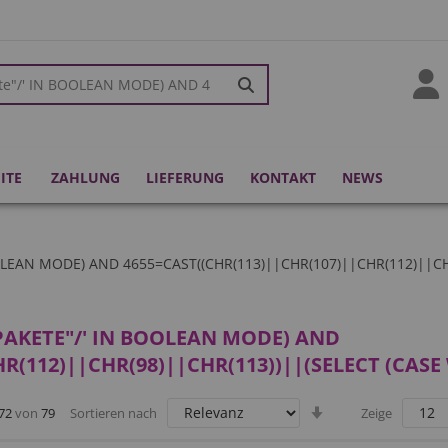
kie Bar
ITE
ZAHLUNG
LIEFERUNG
KONTAKT
NEWS
EAN MODE) AND 4655=CAST((CHR(113)||CHR(107)||CHR(112)||CHR
PAKETE"/' IN BOOLEAN MODE) AND
R(112)||CHR(98)||CHR(113))||(SELECT (CASE
Aufsteigend
72
von
79
Sortieren nach
Zeige
sortieren