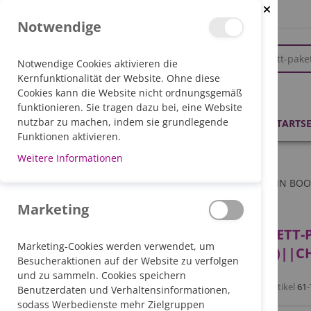
Close Coo
Notwendige
Notwendige Cookies aktivieren die
Kernfunktionalität der Website. Ohne diese
Cookies kann die Website nicht ordnungsgemäß
funktionieren. Sie tragen dazu bei, eine Website
PRODUKTE
nutzbar zu machen, indem sie grundlegende
STARTSE
Funktionen aktivieren.
Weitere Informationen
STARTSEITE
SUCHERGEBNISSE FÜR ""KOMPLETT-PAKETE"/' IN BOOL
Marketing
SUCHERGEBNISSE FÜR ""KOMPLETT-
Marketing-Cookies werden verwendet, um
4655=CAST((CHR(113)||CHR(107)||CH
Besucheraktionen auf der Website zu verfolgen
und zu sammeln. Cookies speichern
Artikel
61
-
Benutzerdaten und Verhaltensinformationen,
sodass Werbedienste mehr Zielgruppen
KATEGORIE