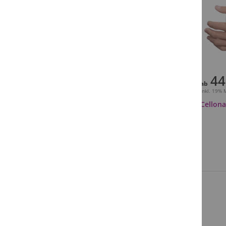
44
ab
Inkl. 19%
Cellona