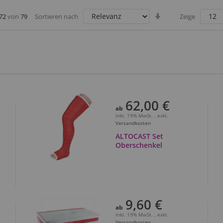
Aufsteigend
72
von
79
Sortieren nach
Zeige
sortieren
62,00 €
ab
Inkl. 19% MwSt.
,
exkl.
Versandkosten
ALTOCAST Set
Oberschenkel
9,60 €
ab
Inkl. 19% MwSt.
,
exkl.
Versandkosten