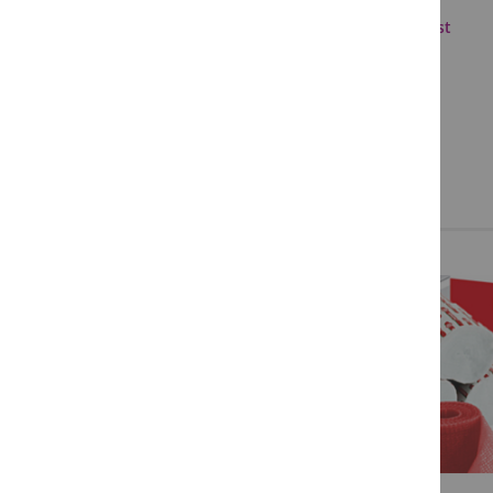
Cellona Shoecast
NEWS