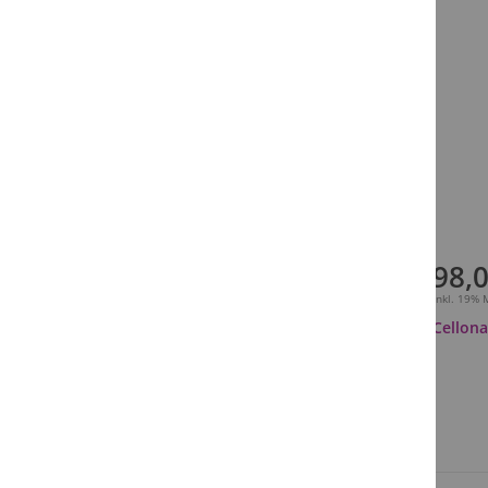
98,0
Inkl. 19%
Cellon