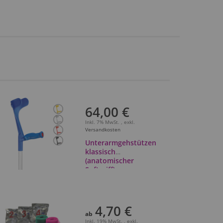
64,00 €
Inkl. 7% MwSt.
,
exkl.
Versandkosten
Unterarmgehstützen
klassisch
(anatomischer
Softgriff)
4,70 €
ab
Inkl. 19% MwSt.
,
exkl.