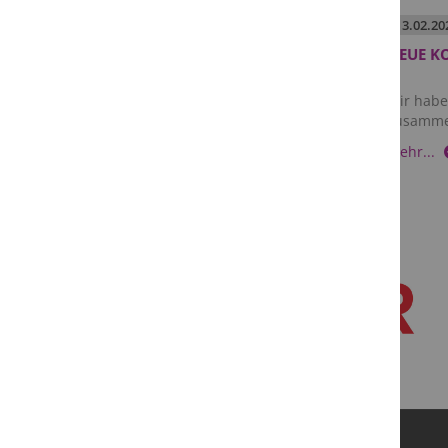
25.
02.
2026
13.
02.
20
SCOTCHCAST PLUS JETZT
NEUE K
ERHÄLTLICH!
Scotchcast Plus - jetzt erhältlich!
Wir habe
zusammen
Mehr...
Mehr...