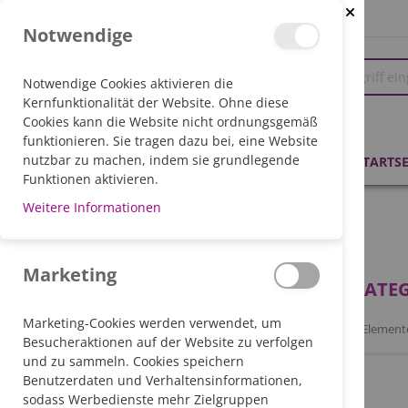
Close Coo
Notwendige
Notwendige Cookies aktivieren die
Kernfunktionalität der Website. Ohne diese
Cookies kann die Website nicht ordnungsgemäß
funktionieren. Sie tragen dazu bei, eine Website
PRODUKTE
nutzbar zu machen, indem sie grundlegende
STARTSE
Funktionen aktivieren.
Weitere Informationen
STARTSEITE
ZUBEHÖR
KATEGORIEN
Marketing
KATE
EINKAUFSOPTIONEN
Kategorie
Gelenkschienen
Marketing-Cookies werden verwendet, um
2
Element
Besucheraktionen auf der Website zu verfolgen
und zu sammeln. Cookies speichern
Alles löschen
Benutzerdaten und Verhaltensinformationen,
sodass Werbedienste mehr Zielgruppen