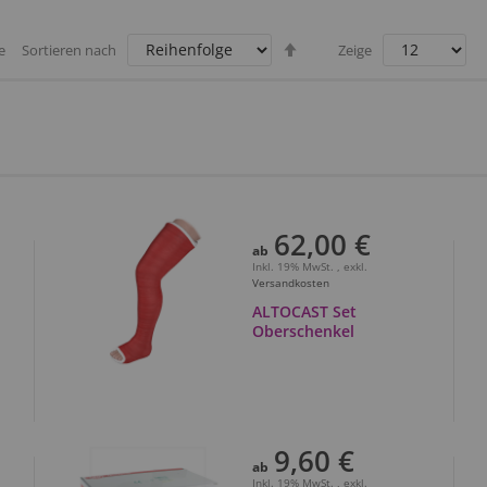
Absteigend
e
Sortieren nach
Zeige
sortieren
62,00 €
ab
Inkl. 19% MwSt.
,
exkl.
Versandkosten
ALTOCAST Set
Oberschenkel
9,60 €
ab
Inkl. 19% MwSt.
,
exkl.