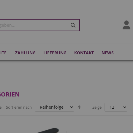
kie Bar
ITE
ZAHLUNG
LIEFERUNG
KONTAKT
NEWS
GORIEN
Absteigend
e
Sortieren nach
Zeige
sortieren