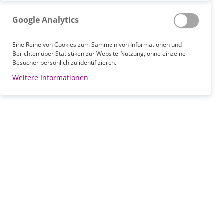
Google Analytics
Eine Reihe von Cookies zum Sammeln von Informationen und
Berichten über Statistiken zur Website-Nutzung, ohne einzelne
Besucher persönlich zu identifizieren.
Weitere Informationen
Zum
Anfang
der
ALTOCAST Set Oberarm Frottee
Bildgalerie
Artikelnummer
20000019
springen
39,40 €
ab
Inkl. 19% MwSt.
,
exkl.
Versandkosten
ANPASSEN UND IN DEN WARENKORB LEGEN