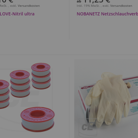
ab
 MwSt.
,
exkl.
Versandkosten
Inkl. 19% MwSt.
,
exkl.
Versandkosten
OVE-Nitril ultra
NOBANETZ Netzschlauchver