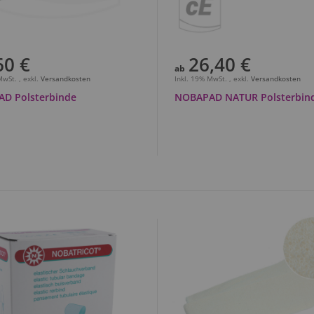
60 €
26,40 €
ab
 MwSt.
,
exkl.
Versandkosten
Inkl. 19% MwSt.
,
exkl.
Versandkosten
D Polsterbinde
NOBAPAD NATUR Polsterbin