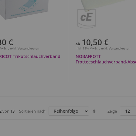
30 €
10,50 €
ab
 MwSt.
,
exkl.
Versandkosten
Inkl. 19% MwSt.
,
exkl.
Versandkosten
ICOT Trikotschlauchverband
NOBAFROTT
Frotteeschlauchverband-Abs
Absteigend
2
von
13
Sortieren nach
Zeige
sortieren