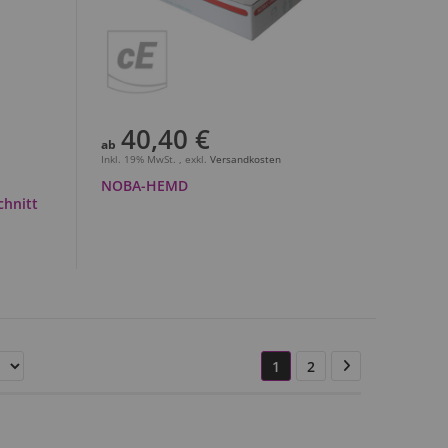
40,40 €
ab
Inkl. 19% MwSt.
,
exkl.
Versandkosten
NOBA-HEMD
chnitt
Seite
Sie
Seite
Seite
Weiter
1
2
lesen
gerade
die
Seite