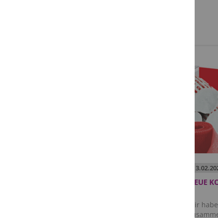
NEWS
25.
02.
2026
13.
02.
20
SCOTCHCAST PLUS JETZT
NEUE K
ERHÄLTLICH!
Scotchcast Plus - jetzt erhältlich!
Wir habe
zusammen