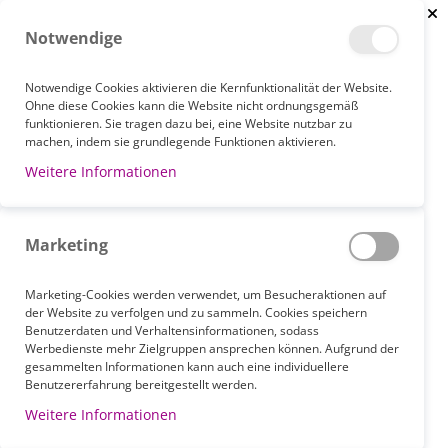
Clo
Notwendige
Notwendige Cookies aktivieren die Kernfunktionalität der Website.
Ohne diese Cookies kann die Website nicht ordnungsgemäß
funktionieren. Sie tragen dazu bei, eine Website nutzbar zu
STARTSEITE
NEWS
ALLGEMEINE INFORMATIONEN
machen, indem sie grundlegende Funktionen aktivieren.
NEUE SHOP-FUNKTIONEN
Weitere Informationen
ALLGEMEINE INFORMATIONEN
Marketing
Februar 04, 2026
Marketing-Cookies werden verwendet, um Besucheraktionen auf
der Website zu verfolgen und zu sammeln. Cookies speichern
Benutzerdaten und Verhaltensinformationen, sodass
Werbedienste mehr Zielgruppen ansprechen können. Aufgrund der
gesammelten Informationen kann auch eine individuellere
Benutzererfahrung bereitgestellt werden.
Weitere Informationen
Wir informieren Sie über die neuesten Funktionen in unserem Shop.