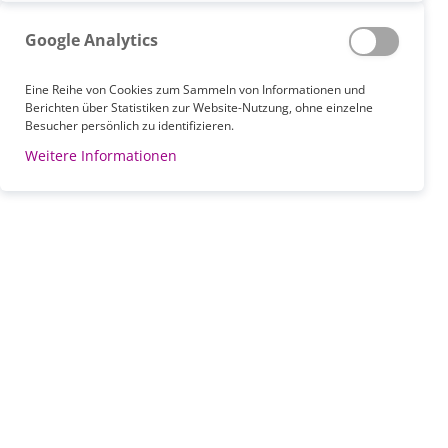
Google Analytics
Eine Reihe von Cookies zum Sammeln von Informationen und
Berichten über Statistiken zur Website-Nutzung, ohne einzelne
Besucher persönlich zu identifizieren.
Weitere Informationen
Zum
Anfang
der
Gips-/Verbandschere BRUNS
Bildgalerie
(glatt)
springen
Artikelnummer
10000048
SOFORT LIEFERBAR
Nach Zahlungseingang kann der Artikel direkt von uns
versendet werden.
29,90 €