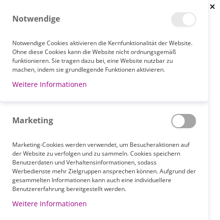
Clo
Notwendige
Notwendige Cookies aktivieren die Kernfunktionalität der Website.
Ohne diese Cookies kann die Website nicht ordnungsgemäß
funktionieren. Sie tragen dazu bei, eine Website nutzbar zu
STARTSEITE
BRAND
machen, indem sie grundlegende Funktionen aktivieren.
Weitere Informationen
BRANDS
Marketing
Marketing-Cookies werden verwendet, um Besucheraktionen auf
der Website zu verfolgen und zu sammeln. Cookies speichern
Benutzerdaten und Verhaltensinformationen, sodass
Werbedienste mehr Zielgruppen ansprechen können. Aufgrund der
We can't find brands matching the selection
gesammelten Informationen kann auch eine individuellere
Benutzererfahrung bereitgestellt werden.
Weitere Informationen
0-9
A
B
C
D
E
F
G
H
I