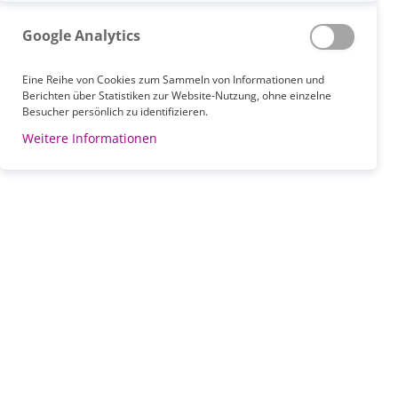
J
K
L
M
N
O
P
Q
R
S
Google Analytics
T
U
V
W
X
Y
Z
Alle
Eine Reihe von Cookies zum Sammeln von Informationen und
Berichten über Statistiken zur Website-Nutzung, ohne einzelne
Besucher persönlich zu identifizieren.
Weitere Informationen
BESTSELLER
75,00 €
ab
Inkl. 19% MwSt.
,
exkl.
Versandkosten
Scotchcast Plus Set Oberschenkel